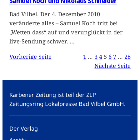
Samuel Koch und Nikolaus Schneider
Bad Vilbel. Der 4. Dezember 2010
veränderte alles – Samuel Koch tritt bei
„Wetten dass“ auf und verunglückt in der
live-Sendung schwer.
…
Vorherige Seite
1
…
3
4
5
6
7
…
28
Nächste Seite
Karbener Zeitung ist teil der ZLP
Zeitungsring Lokalpresse Bad Vilbel GmbH.
Der Verlag
Archiv