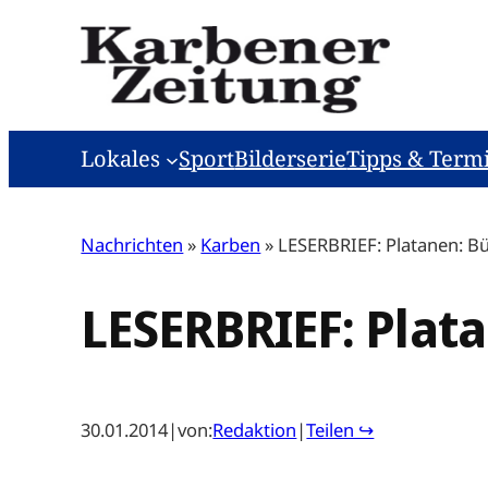
Zum
Inhalt
springen
Lokales
Sport
Bilderserie
Tipps & Term
Nachrichten
»
Karben
»
LESERBRIEF: Platanen: B
LESERBRIEF: Plat
30.01.2014
|
von:
Redaktion
|
Teilen ↪