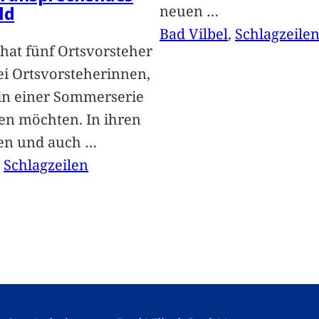
neuen
…
ld
Bad Vilbel
, 
Schlagzeile
hat fünf Ortsvorsteher
i Ortsvorsteherinnen,
 in einer Sommerserie
len möchten. In ihren
len und auch
…
, 
Schlagzeilen