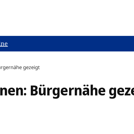
ine
ürgernähe gezeigt
anen: Bürgernähe gez