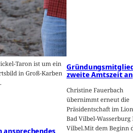
Pickel-Taron ist um ein
Gründungsmitglied
rtsbild in Groß-Karben
zweite Amtszeit an
.
Christine Fauerbach
übernimmt erneut die
Präsidentschaft im Lion
Bad Vilbel-Wasserburg
Vilbel.Mit dem Beginn 
in ansprechendes