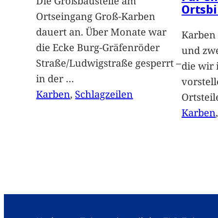
Die Großbaustelle am
Ortsbi
Ortseingang Groß-Karben
dauert an. Über Monate war
Karben 
die Ecke Burg-Gräfenröder
und zwe
Straße/Ludwigstraße gesperrt –
die wir
in der
…
vorstel
Karben
, 
Schlagzeilen
Ortstei
Karben