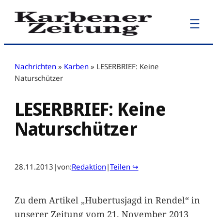
Zum
Inhalt
springen
Nachrichten
»
Karben
»
LESERBRIEF: Keine
Naturschützer
LESERBRIEF: Keine
Naturschützer
28.11.2013
|
von:
Redaktion
|
Teilen ↪
Zu dem Artikel „Hubertusjagd in Rendel“ in
unserer Zeitung vom 21. November 2013