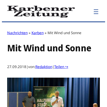
Zum
Inhalt
springen
Nachrichten
»
Karben
»
Mit Wind und Sonne
Mit Wind und Sonne
27.09.2018
|
von:
Redaktion
|
Teilen ↪