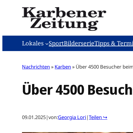
Zum
Inhalt
springen
Lokales
Sport
Bilderserie
Tipps & Term
Nachrichten
»
Karben
»
Über 4500 Besucher bei
Über 4500 Besuch
09.01.2025
|
von:
Georgia Lori
|
Teilen ↪