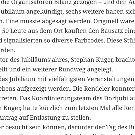
en die Organisatoren Bilanz gezogen – und den A
jubiläum angekündigt, sechs weitere haben si
en. Eine musste abgesagt werden. Originell ware
 50 Leute aus dem Ort kauften den Bausatz eines
signalisierten so diverse Farbcodes. Diese Stü
erden.
or des Jubiläumsjahres, Stephan Kuger, brachte 
ellt und ein weiterer Rundweg angelegt.
as Jubiläum mit vielfältigsten Veranstaltungen 
Lebens aufgezeigt werden. Die Rendeler konnte
treten. Das Koordinierungsteam des Dorfjubilä
 Kuger, hatte kürzlich zum letzten Mal alle Ren
ntrag auf Entlastung zu stellen.
r besucht sein können, darunter der Tag des Bu