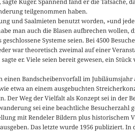
sagte Kuger. Spannend fand er die Tatsache, 
anderung teilgenommen haben.
bung und Saalmieten benutzt worden, »und jede 
habe man auch die Blasen aufbrechen wollen, die
ls geschlossene Systeme seien. Bei 4500 Besuche
eder war theoretisch zweimal auf einer Veransta
agte er. Viele seien bereit gewesen, ein Stück 
h einen Bandscheibenvorfall im Jubiläumsjahr 
wie etwa an einem ausgebuchten Streicherkonze
n. Der Weg der Vielfalt als Konzept sei in de
wanderung sei eine beachtliche Besucherzahl 
llung mit Rendeler Bildern plus historischem V
usgeben. Das letzte wurde 1956 publiziert. In 