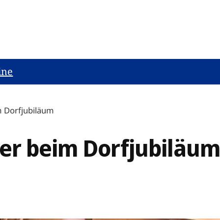
ine
m Dorfjubiläum
er beim Dorfjubiläu