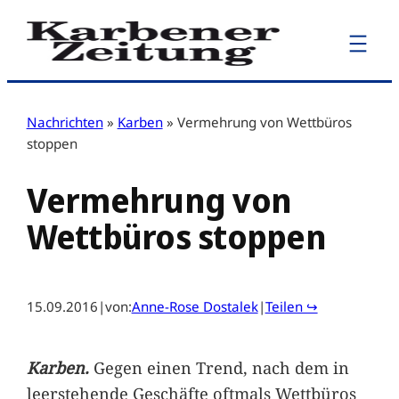
Zum
Inhalt
springen
Nachrichten
»
Karben
»
Vermehrung von Wettbüros
stoppen
Vermehrung von
Wettbüros stoppen
15.09.2016
|
von:
Anne-Rose Dostalek
|
Teilen ↪
Karben.
Gegen einen Trend, nach dem in
leerstehende Geschäfte oftmals Wettbüros