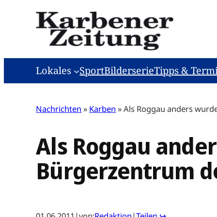
Zum
Inhalt
springen
Lokales
Sport
Bilderserie
Tipps & Term
Nachrichten
»
Karben
»
Als Roggau anders wurde 
Als Roggau anders
Bürgerzentrum de
01.06.2011
|
von:
Redaktion
|
Teilen ↪