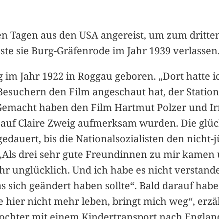
gen Tagen aus den USA angereist, um zum dritte
te sie Burg-Gräfenrode im Jahr 1939 verlassen
 im Jahr 1922 in Roggau geboren. „Dort hatte ich
suchern den Film angeschaut hat, der Station
macht haben den Film Hartmut Polzer und Irma
n“ auf Claire Zweig aufmerksam wurden. Die glüc
edauert, bis die Nationalsozialisten den nicht-
„Als drei sehr gute Freundinnen zu mir kamen u
ehr unglücklich. Und ich habe es nicht verstan
 sich geändert haben sollte“. Bald darauf habe s
hier nicht mehr leben, bringt mich weg“, erzähl
Tochter mit einem Kindertransport nach England