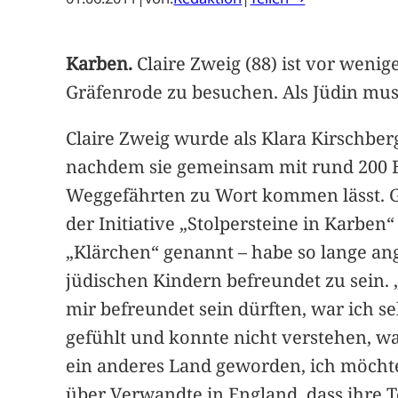
Karben.
Claire Zweig (88) ist vor weni
Gräfenrode zu besuchen. Als Jüdin muss
Claire Zweig wurde als Klara Kirschberg
nachdem sie gemeinsam mit rund 200 Be
Weggefährten zu Wort kommen lässt. Ge
der Initiative „Stolpersteine in Karbe
„Klärchen“ genannt – habe so lange ang
jüdischen Kindern befreundet zu sein. 
mir befreundet sein dürften, war ich s
gefühlt und konnte nicht verstehen, was
ein anderes Land geworden, ich möchte 
über Verwandte in England, dass ihre 