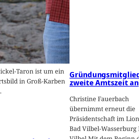
Pickel-Taron ist um ein
Gründungsmitglied
rtsbild in Groß-Karben
zweite Amtszeit an
.
Christine Fauerbach
übernimmt erneut die
Präsidentschaft im Lion
Bad Vilbel-Wasserburg
Vilbel.Mit dem Beginn 