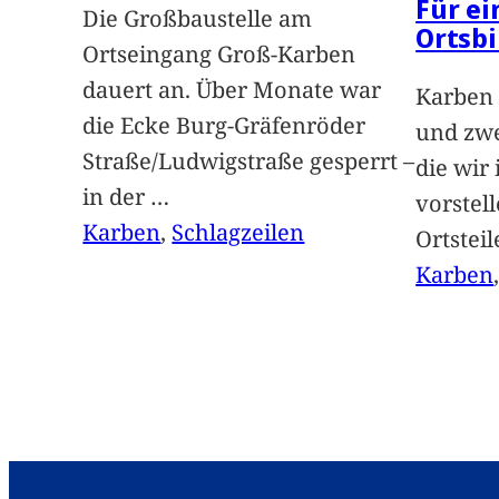
Für e
Die Großbaustelle am
Ortsbi
Ortseingang Groß-Karben
dauert an. Über Monate war
Karben 
die Ecke Burg-Gräfenröder
und zwe
Straße/Ludwigstraße gesperrt –
die wir
in der
…
vorstel
Karben
, 
Schlagzeilen
Ortstei
Karben