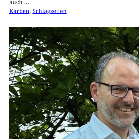
auch
…
Karben
, 
Schlagzeilen