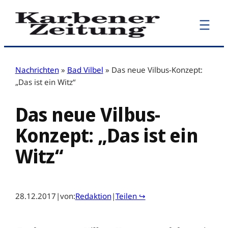
Zum
Inhalt
springen
Nachrichten
»
Bad Vilbel
»
Das neue Vilbus-Konzept:
„Das ist ein Witz“
Das neue Vilbus-
Konzept: „Das ist ein
Witz“
28.12.2017
|
von:
Redaktion
|
Teilen ↪