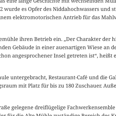
s eine lange Geschichte mit wechselnden Mülle
942 wurde es Opfer des Niddahochwassers und st
 einem elektromotorischen Antrieb für das Mah
idemühle ihren Betrieb ein. „Der Charakter der 
den Gebäude in einer auenartigen Wiese an der
hon angesprochener Insel getreten ist“, heißt
ule untergebracht, Restaurant-Café und die Gal
ngsraum mit Platz für bis zu 180 Zuschauer. 
traße gelegene dreiflügelige Fachwerkensembl
er für die Alte Mühle zuständige Bereich des K