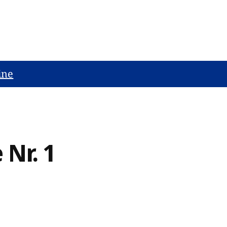
ine
1
 Nr. 1