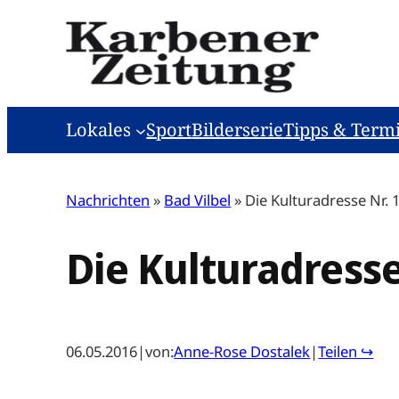
Zum
Inhalt
springen
Lokales
Sport
Bilderserie
Tipps & Term
Nachrichten
»
Bad Vilbel
»
Die Kulturadresse Nr. 
Die Kulturadresse
06.05.2016
|
von:
Anne-Rose Dostalek
|
Teilen ↪