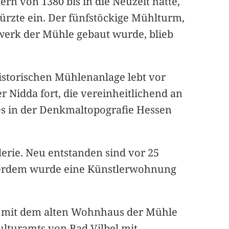
rn von 1380 bis in die Neuzeit hatte,
ürzte ein. Der fünfstöckige Mühlturm,
lwerk der Mühle gebaut wurde, blieb
historischen Mühlenanlage lebt vor
 Nidda fort, die vereinheitlichend an
 es in der Denkmaltopografie Hessen
erie. Neu entstanden sind vor 25
Außerdem wurde eine Künstlerwohnung
e mit dem alten Wohnhaus der Mühle
ulturamts von Bad Vilbel mit