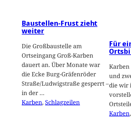
Baustellen-Frust zieht
weiter
Für e
Die Großbaustelle am
Ortsbi
Ortseingang Groß-Karben
dauert an. Über Monate war
Karben 
die Ecke Burg-Gräfenröder
und zwe
Straße/Ludwigstraße gesperrt –
die wir
in der
…
vorstel
Karben
, 
Schlagzeilen
Ortstei
Karben