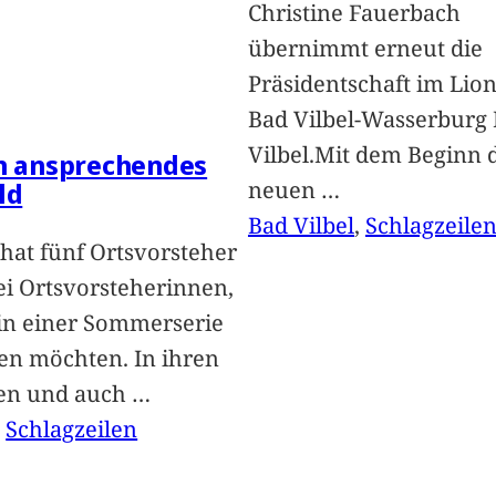
Christine Fauerbach
übernimmt erneut die
Präsidentschaft im Lion
Bad Vilbel-Wasserburg
Vilbel.Mit dem Beginn 
in ansprechendes
neuen
…
ld
Bad Vilbel
, 
Schlagzeile
hat fünf Ortsvorsteher
i Ortsvorsteherinnen,
 in einer Sommerserie
len möchten. In ihren
len und auch
…
, 
Schlagzeilen