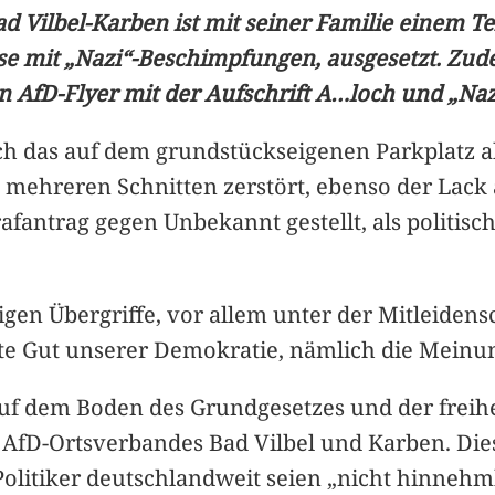
d Vilbel-Karben ist mit seiner Familie einem T
ise mit „Nazi“-Beschimpfungen, ausgesetzt. Zu
 AfD-Flyer mit der Aufschrift A…loch und „Nazi
ch das auf dem grundstückseigenen Parkplatz a
 mehreren Schnitten zerstört, ebenso der Lack
rafantrag gegen Unbekannt gestellt, als politisch
igen Übergriffe, vor allem unter der Mitleidens
te Gut unserer Demokratie, nämlich die Meinung
 auf dem Boden des Grundgesetzes und der frei
 AfD-Ortsverbandes Bad Vilbel und Karben. Dies
Politiker deutschlandweit seien „nicht hinnehm