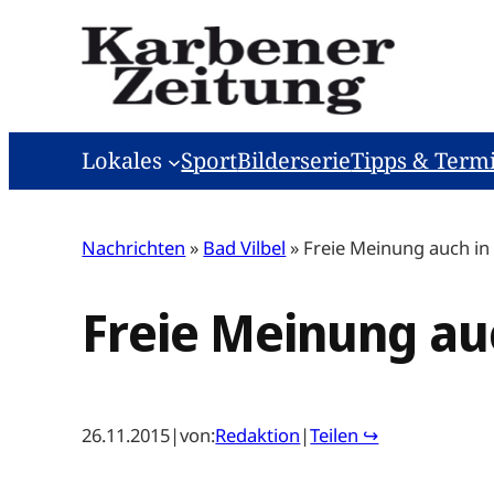
Zum
Inhalt
springen
Lokales
Sport
Bilderserie
Tipps & Term
Nachrichten
»
Bad Vilbel
»
Freie Meinung auch in 
Freie Meinung auc
26.11.2015
|
von:
Redaktion
|
Teilen ↪