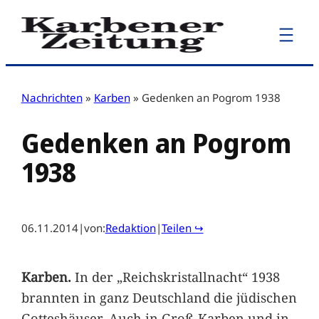
Zum
Inhalt
springen
Nachrichten
»
Karben
»
Gedenken an Pogrom 1938
Gedenken an Pogrom
1938
06.11.2014
|
von:
Redaktion
|
Teilen ↪
Karben.
In der „Reichskristallnacht“ 1938
brannten in ganz Deutschland die jüdischen
Gotteshäuser. Auch in Groß-Karben und in