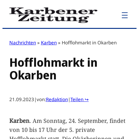
Zum
Inhalt
springen
Nachrichten
»
Karben
»
Hofflohmarkt in Okarben
Hofflohmarkt in
Okarben
21.09.2023
|
von:
Redaktion
|
Teilen ↪
Karben
. Am Sonntag, 24. September, findet
von 10 bis 17 Uhr der 5. private
Hofflohmarkt statt. Die Okärberinnen und