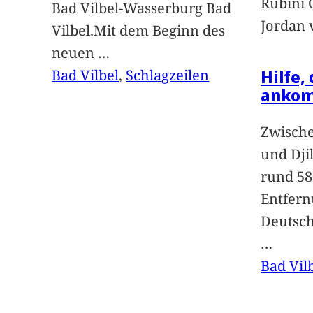
Rubini 
Bad Vilbel-Wasserburg Bad
Jordan 
Vilbel.Mit dem Beginn des
neuen
…
Hilfe,
Bad Vilbel
, 
Schlagzeilen
anko
Zwische
und Dji
rund 58
Entfern
Deutsc
…
Bad Vil