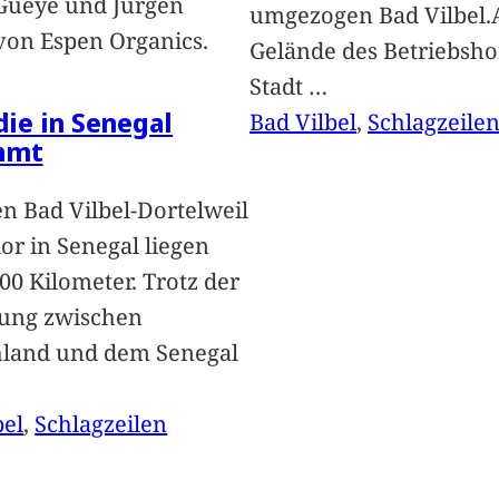
Gueye und Jürgen
umgezogen Bad Vilbel.
von Espen Organics.
Gelände des Betriebsho
Stadt
…
 die in Senegal
Bad Vilbel
, 
Schlagzeile
mmt
n Bad Vilbel-Dortelweil
lor in Senegal liegen
00 Kilometer. Trotz der
ung zwischen
hland und dem Senegal
bel
, 
Schlagzeilen