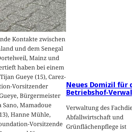
nde Kontakte zwischen
hland und dem Senegal
Dortelweil, Mainz und
vertieft haben bei einem
Tijan Gueye (15), Carez-
Neues Domizil für 
ion-Vorsitzender
Betriebshof-Verwa
Gueye, Bürgermeister
a Sano, Mamadoue
Verwaltung des Fachdi
13), Hanne Mühle,
Abfallwirtschaft und
oundation-Vorsitzende
Grünflächenpflege ist