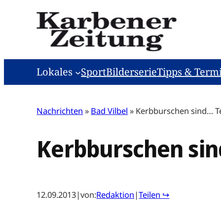
Zum
Inhalt
springen
Lokales
Sport
Bilderserie
Tipps & Term
Nachrichten
»
Bad Vilbel
»
Kerbburschen sind… T
Kerbburschen sin
12.09.2013
|
von:
Redaktion
|
Teilen ↪