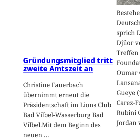
Bestehe
Deutsc
sprich 
Djilor 
Treffen 
Gründungsmitglied tritt
Foundat
zweite Amtszeit an
Oumar 
Lansan
Christine Fauerbach
Gueye (
übernimmt erneut die
Carez-F
Präsidentschaft im Lions Club
Rubini 
Bad Vilbel-Wasserburg Bad
Jordan 
Vilbel.Mit dem Beginn des
neuen
…