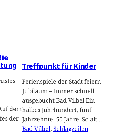
die
ltung
Treffpunkt für Kinder
enstes
Ferienspiele der Stadt feiern
Jubiläum – Immer schnell
ausgebucht Bad Vilbel.Ein
Auf dem
halbes Jahrhundert, fünf
fes der
Jahrzehnte, 50 Jahre. So alt
…
Bad Vilbel
, 
Schlagzeilen