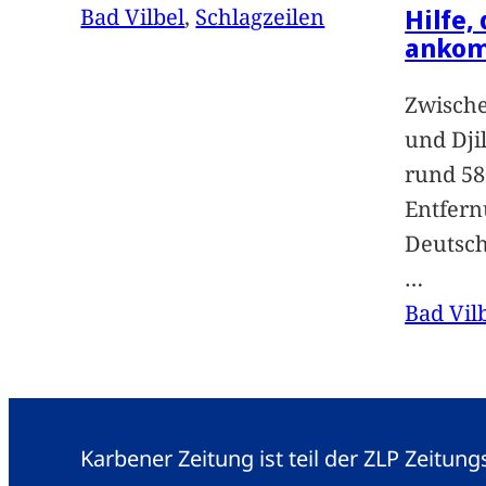
Hilfe,
Bad Vilbel
, 
Schlagzeilen
anko
Zwische
und Dji
rund 58
Entfern
Deutsc
…
Bad Vil
Karbener Zeitung ist teil der ZLP Zeitun