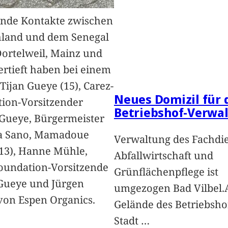
nde Kontakte zwischen
hland und dem Senegal
Dortelweil, Mainz und
vertieft haben bei einem
Tijan Gueye (15), Carez-
Neues Domizil für 
ion-Vorsitzender
Betriebshof-Verwa
Gueye, Bürgermeister
a Sano, Mamadoue
Verwaltung des Fachdi
13), Hanne Mühle,
Abfallwirtschaft und
oundation-Vorsitzende
Grünflächenpflege ist
Gueye und Jürgen
umgezogen Bad Vilbel.
von Espen Organics.
Gelände des Betriebsho
Stadt
…