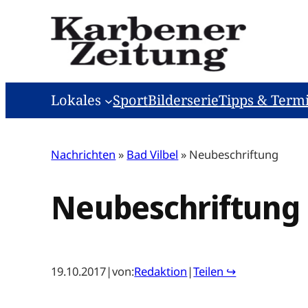
Zum
Inhalt
springen
Lokales
Sport
Bilderserie
Tipps & Term
Nachrichten
»
Bad Vilbel
»
Neubeschriftung
Neubeschriftung
19.10.2017
|
von:
Redaktion
|
Teilen ↪