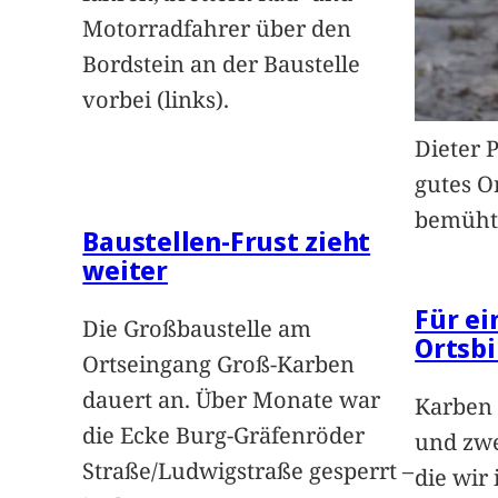
Motorradfahrer über den
Bordstein an der Baustelle
vorbei (links).
Dieter 
gutes O
bemüht
Baustellen-Frust zieht
weiter
Für e
Die Großbaustelle am
Ortsbi
Ortseingang Groß-Karben
dauert an. Über Monate war
Karben 
die Ecke Burg-Gräfenröder
und zwe
Straße/Ludwigstraße gesperrt –
die wir