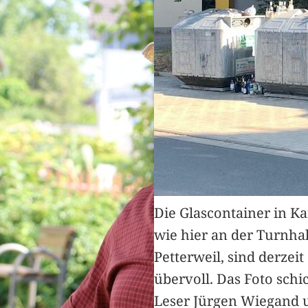
Die Glascontainer in K
wie hier an der Turnhal
Petterweil, sind derzeit
übervoll. Das Foto schi
Leser Jürgen Wiegand 