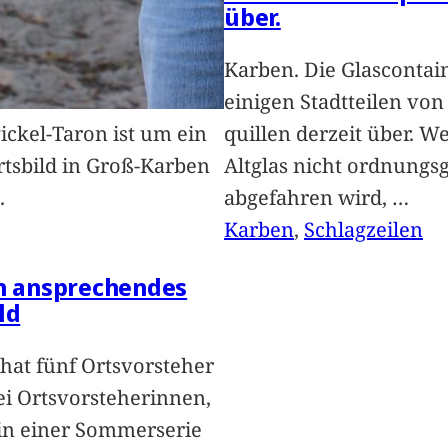
über.
Karben. Die Glascontai
einigen Stadtteilen vo
Pickel-Taron ist um ein
quillen derzeit über. We
rtsbild in Groß-Karben
Altglas nicht ordnung
.
abgefahren wird,
…
Karben
, 
Schlagzeilen
in ansprechendes
ld
hat fünf Ortsvorsteher
i Ortsvorsteherinnen,
 in einer Sommerserie