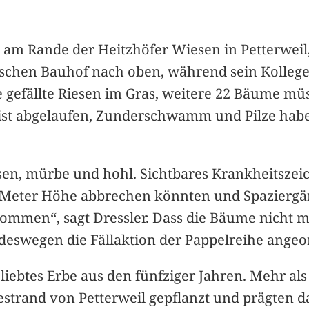
 am Rande der Heitzhöfer Wiesen in Petterweil,
ischen Bauhof nach oben, während sein Kolleg
e gefällte Riesen im Gras, weitere 22 Bäume mü
 ist abgelaufen, Zunderschwamm und Pilze habe
sen, mürbe und hohl. Sichtbares Krankheitszeic
25 Meter Höhe abbrechen könnten und Spaziergän
kommen“, sagt Dressler. Dass die Bäume nicht m
deswegen die Fällaktion der Pappelreihe angeo
liebtes Erbe aus den fünfziger Jahren. Mehr a
rand von Petterweil gepflanzt und prägten da