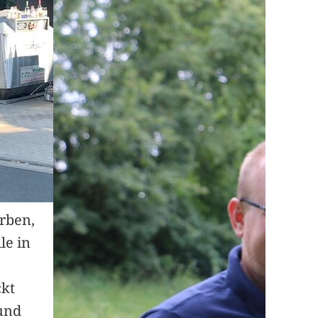
arben,
le in
ckt
und