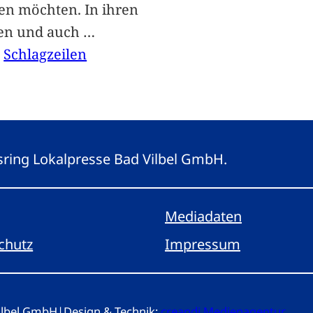
len möchten. In ihren
len und auch
…
, 
Schlagzeilen
gsring Lokalpresse Bad Vilbel GmbH.
Mediadaten
chutz
Impressum
Vilbel GmbH
|
Design & Technik:
creandi Medienagentur