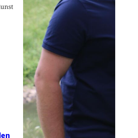
Kunst
len