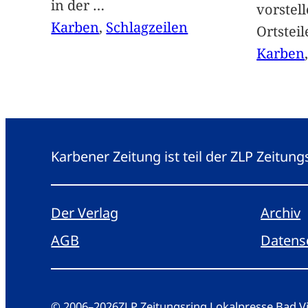
in der
…
vorstel
Karben
, 
Schlagzeilen
Ortstei
Karben
Karbener Zeitung ist teil der ZLP Zeitun
Der Verlag
Archiv
AGB
Datens
© 2006
–
2026
ZLP Zeitungsring Lokalpresse Bad 