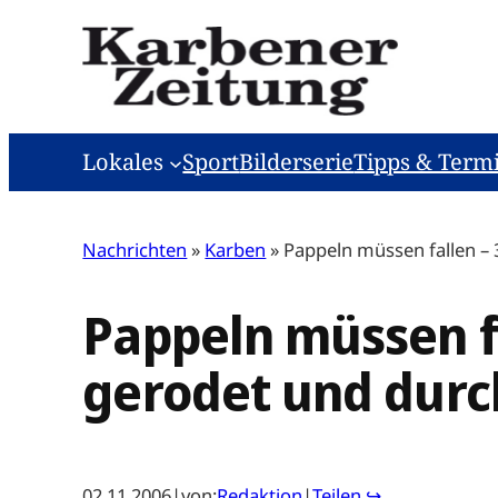
Zum
Inhalt
springen
Lokales
Sport
Bilderserie
Tipps & Term
Nachrichten
»
Karben
»
Pappeln müssen fallen – 
Pappeln müssen f
gerodet und durc
02.11.2006
|
von:
Redaktion
|
Teilen ↪