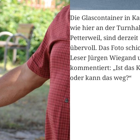
Die Glascontainer in K
wie hier an der Turnhal
Petterweil, sind derzeit
übervoll. Das Foto schi
Leser Jürgen Wiegand 
kommentiert: „Ist das 
oder kann das weg?“