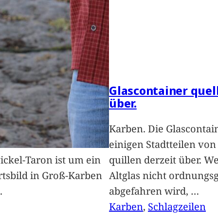
Glascontainer quel
über.
Karben. Die Glascontai
einigen Stadtteilen vo
Pickel-Taron ist um ein
quillen derzeit über. We
rtsbild in Groß-Karben
Altglas nicht ordnung
.
abgefahren wird,
…
Karben
, 
Schlagzeilen