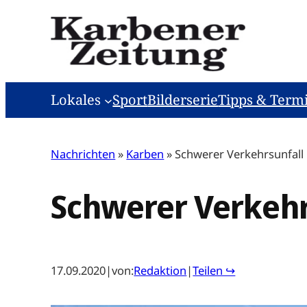
Zum
Inhalt
springen
Lokales
Sport
Bilderserie
Tipps & Term
Nachrichten
»
Karben
»
Schwerer Verkehrsunfall
Schwerer Verkehr
17.09.2020
|
von:
Redaktion
|
Teilen ↪