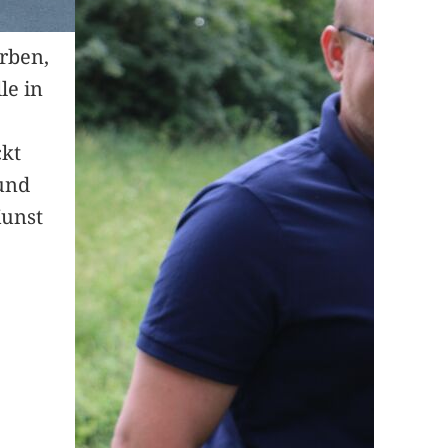
arben,
le in
ckt
und
Kunst