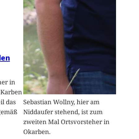
len
ner in
n Karben
il das
Sebastian Wollny, hier am
sgemäß
Niddaufer stehend, ist zum
zweiten Mal Ortsvorsteher in
Okarben.