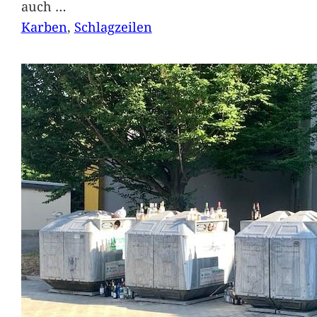
auch
…
Karben
, 
Schlagzeilen