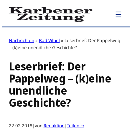
Zum
Inhalt
springen
Nachrichten
»
Bad Vilbel
»
Leserbrief: Der Pappelweg
– (k)eine unendliche Geschichte?
Leserbrief: Der
Pappelweg – (k)eine
unendliche
Geschichte?
22.02.2018
|
von:
Redaktion
|
Teilen ↪