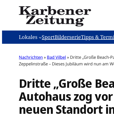
Zum
Inhalt
springen
Lokales
Sport
Bilderserie
Tipps & Term
Nachrichten
»
Bad Vilbel
»
Dritte „Große Beach-P
Zeppelinstraße – Dieses Jubiläum wird nun am 
Dritte „Große Bea
Autohaus zog vor
neuen Standort in