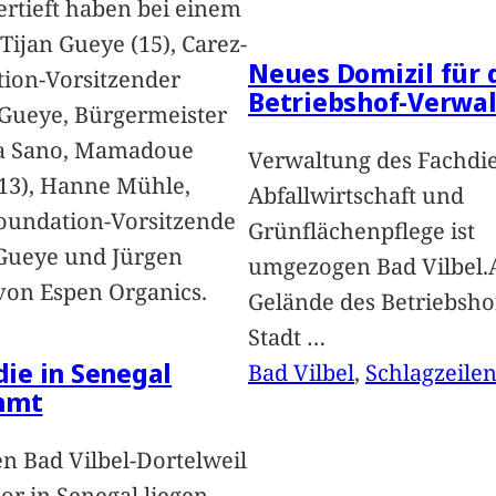
vertieft haben bei einem
Tijan Gueye (15), Carez-
Neues Domizil für 
ion-Vorsitzender
Betriebshof-Verwa
Gueye, Bürgermeister
a Sano, Mamadoue
Verwaltung des Fachdi
13), Hanne Mühle,
Abfallwirtschaft und
oundation-Vorsitzende
Grünflächenpflege ist
Gueye und Jürgen
umgezogen Bad Vilbel.
von Espen Organics.
Gelände des Betriebsho
Stadt
…
 die in Senegal
Bad Vilbel
, 
Schlagzeile
mmt
n Bad Vilbel-Dortelweil
lor in Senegal liegen