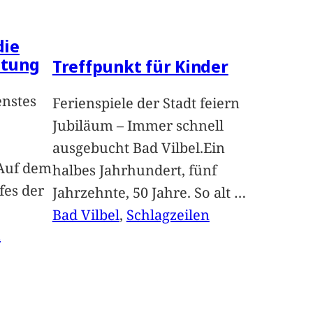
die
ltung
Treffpunkt für Kinder
enstes
Ferienspiele der Stadt feiern
Jubiläum – Immer schnell
ausgebucht Bad Vilbel.Ein
Auf dem
halbes Jahrhundert, fünf
fes der
Jahrzehnte, 50 Jahre. So alt
…
Bad Vilbel
, 
Schlagzeilen
n