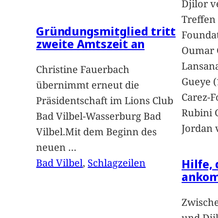
Djilor 
Treffen 
Gründungsmitglied tritt
Foundat
zweite Amtszeit an
Oumar 
Lansan
Christine Fauerbach
Gueye (
übernimmt erneut die
Carez-F
Präsidentschaft im Lions Club
Rubini 
Bad Vilbel-Wasserburg Bad
Jordan 
Vilbel.Mit dem Beginn des
neuen
…
Hilfe,
Bad Vilbel
, 
Schlagzeilen
anko
Zwische
und Dji