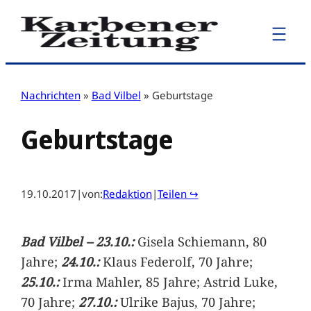
Zum
Inhalt
springen
Nachrichten
»
Bad Vilbel
»
Geburtstage
Geburtstage
19.10.2017
|
von:
Redaktion
|
Teilen ↪
Bad Vilbel – 23.10.:
Gisela Schiemann, 80
Jahre;
24.10.:
Klaus Federolf, 70 Jahre;
25.10.:
Irma Mahler, 85 Jahre; Astrid Luke,
70 Jahre;
27.10.:
Ulrike Bajus, 70 Jahre;