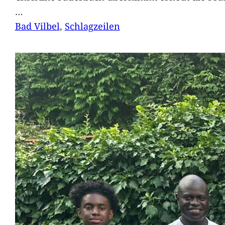
…
Bad Vilbel
, 
Schlagzeilen