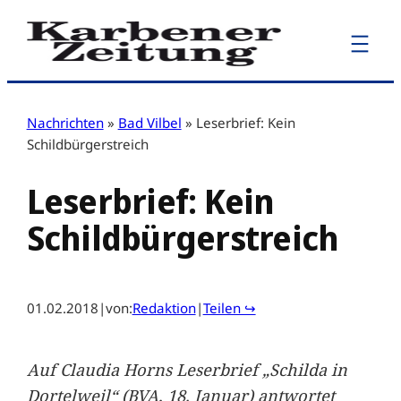
Zum
Inhalt
springen
Nachrichten
»
Bad Vilbel
»
Leserbrief: Kein
Schildbürgerstreich
Leserbrief: Kein
Schildbürgerstreich
01.02.2018
|
von:
Redaktion
|
Teilen ↪
Auf Claudia Horns Leserbrief „Schilda in
Dortelweil“ (BVA, 18. Januar) antwortet