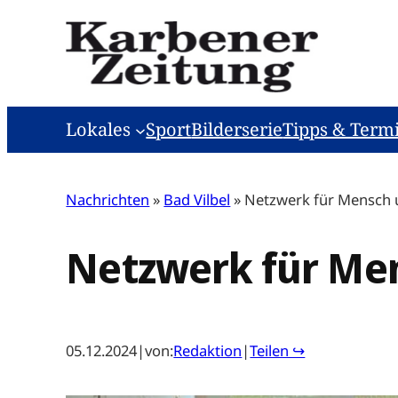
Zum
Inhalt
springen
Lokales
Sport
Bilderserie
Tipps & Term
Nachrichten
»
Bad Vilbel
»
Netzwerk für Mensch 
Netzwerk für Me
05.12.2024
|
von:
Redaktion
|
Teilen ↪