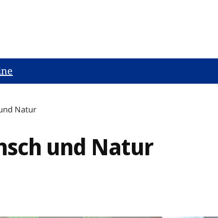
ine
und Natur
nsch und Natur