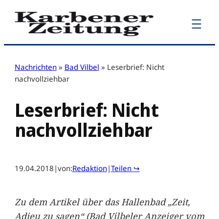
Zum
Inhalt
springen
Nachrichten
»
Bad Vilbel
»
Leserbrief: Nicht
nachvollziehbar
Leserbrief: Nicht
nachvollziehbar
19.04.2018
|
von:
Redaktion
|
Teilen ↪
Zu dem Artikel über das Hallenbad „Zeit,
Adieu zu sagen“ (Bad Vilbeler Anzeiger vom